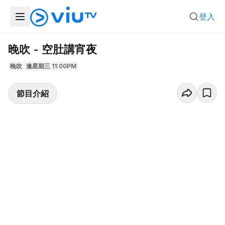
登入
晚吹 - 空肚講宵夜
晚吹
逢星期三 11:00PM
節目介紹