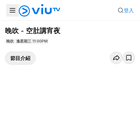
登入
晚吹 - 空肚講宵夜
晚吹
逢星期三 11:00PM
節目介紹