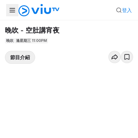
登入
晚吹 - 空肚講宵夜
晚吹
逢星期三 11:00PM
節目介紹