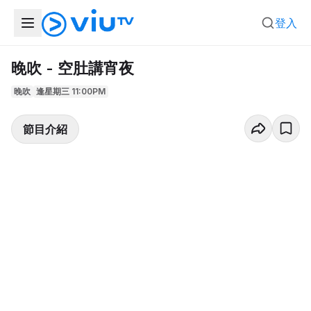
登入
晚吹 - 空肚講宵夜
晚吹
逢星期三 11:00PM
節目介紹