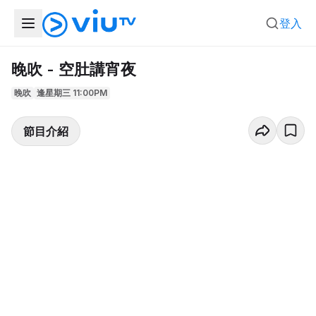
登入
晚吹 - 空肚講宵夜
晚吹
逢星期三 11:00PM
節目介紹