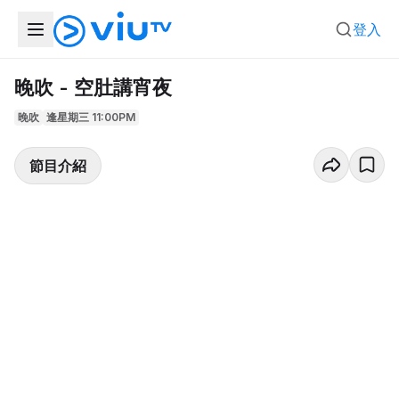
登入
晚吹 - 空肚講宵夜
晚吹
逢星期三 11:00PM
節目介紹