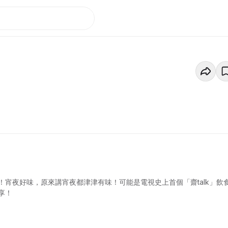
宵夜好味，原來講宵夜都津津有味！可能是電視史上首個「齋talk」飲
享！