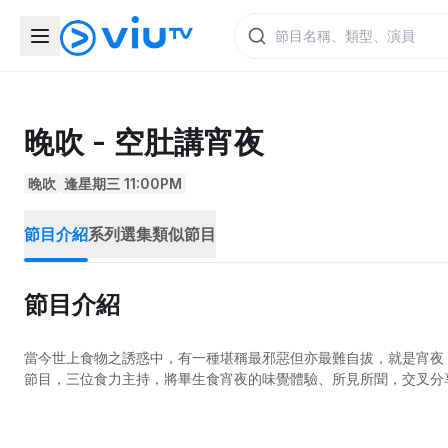
晚吹 - 空肚講宵夜
晚吹
逢星期三 11:00PM
節目介紹
系列選集
類似節目
節目介紹
當今世上食物之誘惑中，有一種堪稱最邪惡但亦最難自拔，就是宵夜！
節目，三位食力主持，將畢生食宵夜的味覺體驗、所見所聞，交叉分