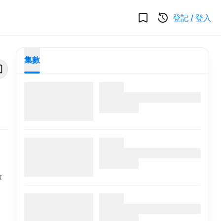
登記
/
登入
集數
食