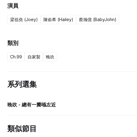
演員
梁祖堯 (Joey)
陳俞希 (Hailey)
蔡瀚億 (BabyJohn)
類別
Ch.99
自家製
晚吹
系列選集
晚吹 - 總有一瓣喺左近
類似節目