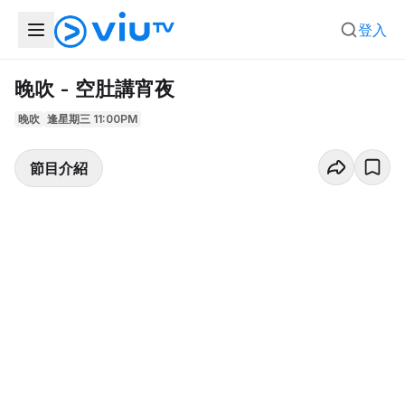
登入
晚吹 - 空肚講宵夜
晚吹
逢星期三 11:00PM
節目介紹