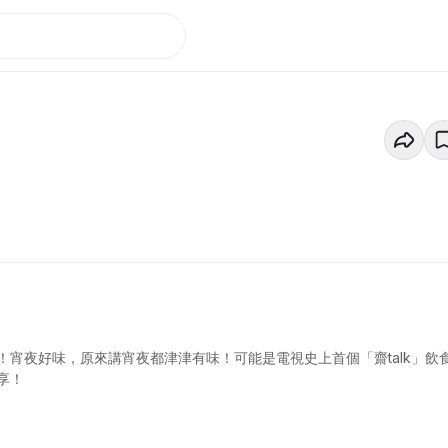
宵夜好味，原來講宵夜都津津有味！可能是電視史上首個「齋talk」飲
享！