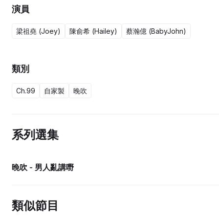
演員
梁祖堯 (Joey)
陳俞希 (Hailey)
蔡瀚億 (BabyJohn)
類別
Ch.99
自家製
晚吹
系列選集
晚吹 - 男人亂講嘢
類似節目