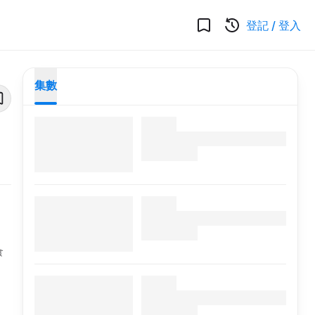
登記
/
登入
集數
食