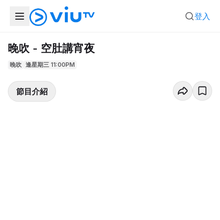
登入
晚吹 - 空肚講宵夜
晚吹
逢星期三 11:00PM
節目介紹