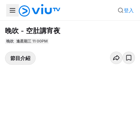
登入
晚吹 - 空肚講宵夜
晚吹
逢星期三 11:00PM
節目介紹