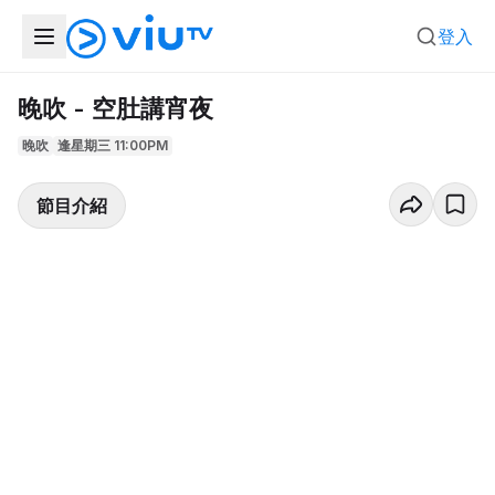
登入
晚吹 - 空肚講宵夜
晚吹
逢星期三 11:00PM
節目介紹