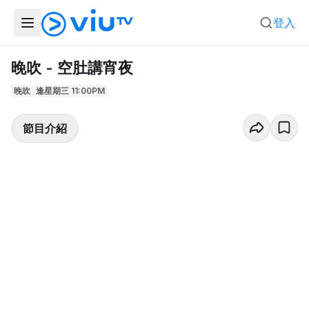
登入
晚吹 - 空肚講宵夜
晚吹
逢星期三 11:00PM
節目介紹