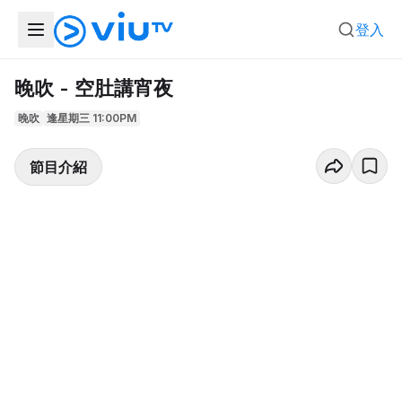
登入
晚吹 - 空肚講宵夜
晚吹
逢星期三 11:00PM
節目介紹