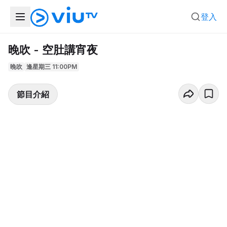
登入
晚吹 - 空肚講宵夜
晚吹
逢星期三 11:00PM
節目介紹