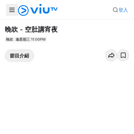
登入
晚吹 - 空肚講宵夜
晚吹
逢星期三 11:00PM
節目介紹