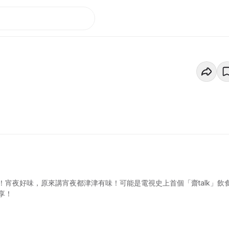
宵夜好味，原來講宵夜都津津有味！可能是電視史上首個「齋talk」飲
享！