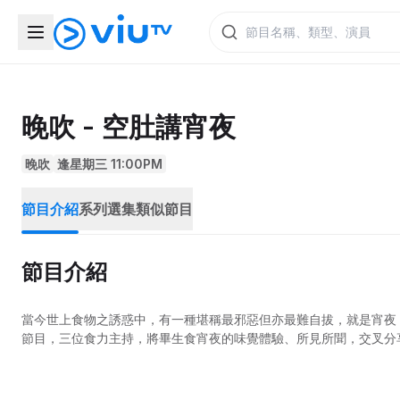
晚吹 - 空肚講宵夜
晚吹
逢星期三 11:00PM
節目介紹
系列選集
類似節目
節目介紹
當今世上食物之誘惑中，有一種堪稱最邪惡但亦最難自拔，就是宵夜！
節目，三位食力主持，將畢生食宵夜的味覺體驗、所見所聞，交叉分