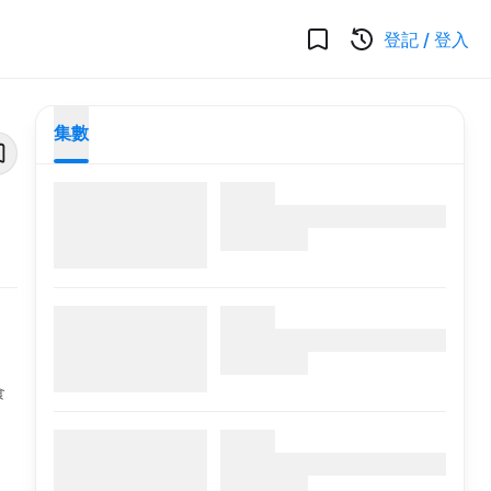
登記
/
登入
集數
食