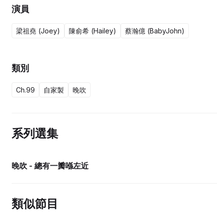
演員
梁祖堯 (Joey)
陳俞希 (Hailey)
蔡瀚億 (BabyJohn)
類別
Ch.99
自家製
晚吹
系列選集
晚吹 - 總有一瓣喺左近
類似節目