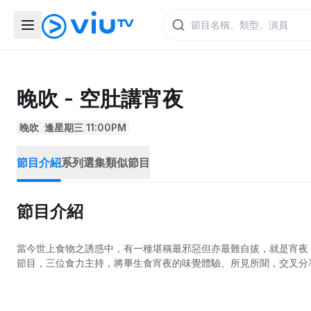
晚吹 - 空肚講宵夜
晚吹
逢星期三 11:00PM
節目介紹
系列選集
類似節目
節目介紹
當今世上食物之誘惑中，有一種堪稱最邪惡但亦最難自拔，就是宵夜！
節目，三位食力主持，將畢生食宵夜的味覺體驗、所見所聞，交叉分