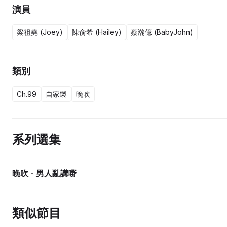
演員
梁祖堯 (Joey)
陳俞希 (Hailey)
蔡瀚億 (BabyJohn)
類別
Ch.99
自家製
晚吹
系列選集
晚吹 - 男人亂講嘢
類似節目