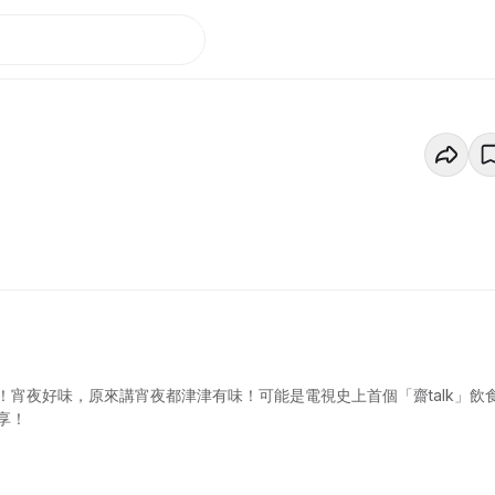
宵夜好味，原來講宵夜都津津有味！可能是電視史上首個「齋talk」飲
享！