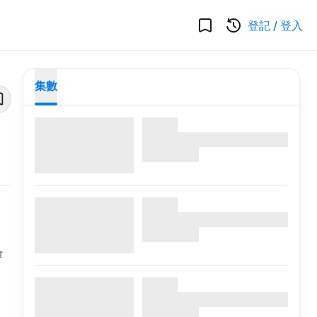
登記
/
登入
集數
食