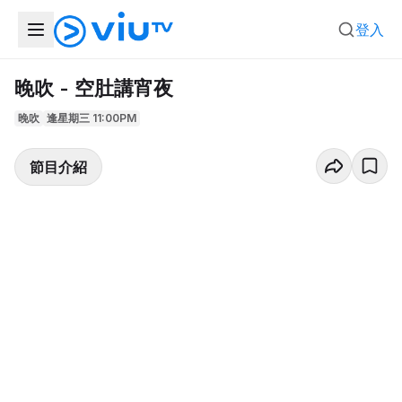
登入
晚吹 - 空肚講宵夜
晚吹
逢星期三 11:00PM
節目介紹