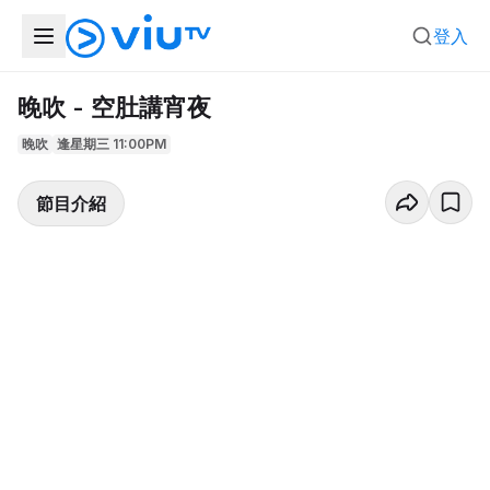
登入
晚吹 - 空肚講宵夜
晚吹
逢星期三 11:00PM
節目介紹