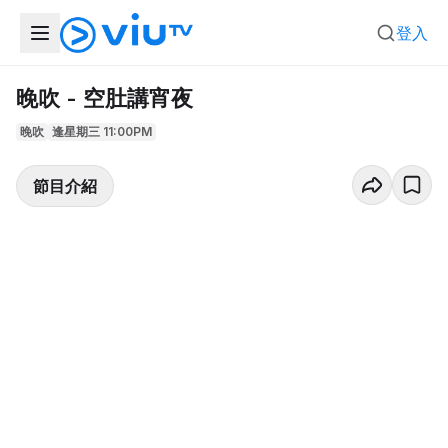
登入
晚吹 - 空肚講宵夜
晚吹
逢星期三 11:00PM
節目介紹