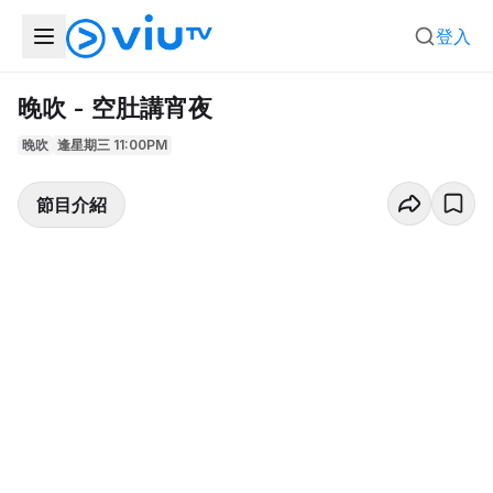
登入
晚吹 - 空肚講宵夜
晚吹
逢星期三 11:00PM
節目介紹