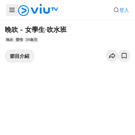
登入
晚吹 - 女學生‧吹水班
晚吹
愛情
39集完
節目介紹