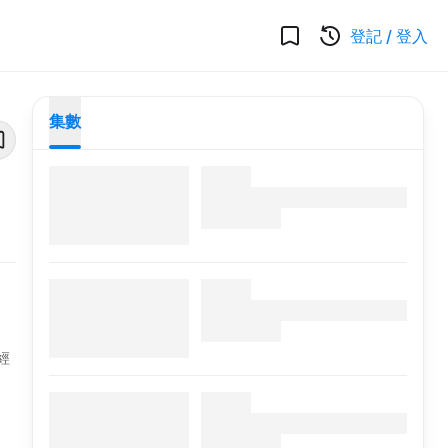
登記
/
登入
集數
經