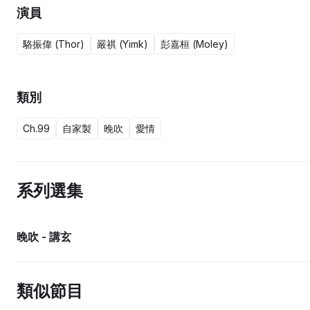
演員
駱振偉 (Thor)
嚴祺 (Yimk)
彭嘉桓 (Moley)
類別
Ch.99
自家製
晚吹
愛情
系列選集
晚吹 - 講玄
類似節目