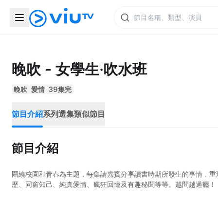
晚吹 - 女學生‧吹水班
晚吹
愛情
39集完
節目介紹
系列選集
類似節目
節目介紹
圍繞校園和青春為主題，每集請嘉賓分享讀書時期所發生的事情，重
歷、同窗知己、純真愛情、瘋狂回憶及有趣秘聞等等。越問越過癮！