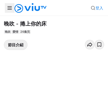
登入
晚吹 - 捲上你的床
晚吹
愛情
26集完
節目介紹