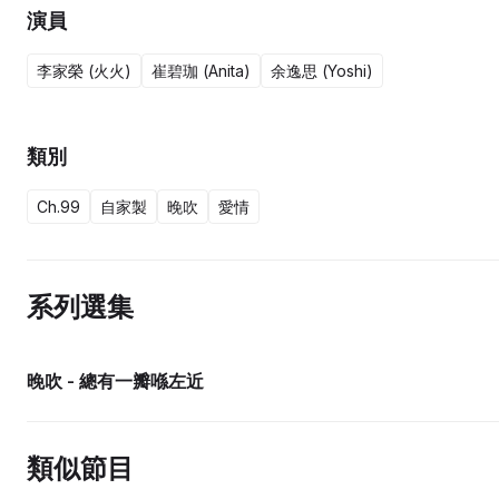
演員
李家榮 (火火)
崔碧珈 (Anita)
余逸思 (Yoshi)
類別
Ch.99
自家製
晚吹
愛情
系列選集
晚吹 - 總有一瓣喺左近
類似節目