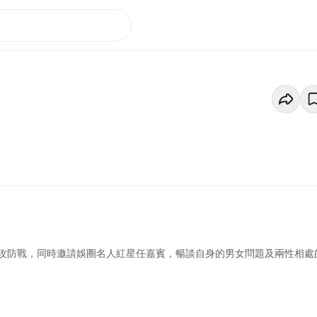
攻防戰，同時邀請娛圈名人紅星任嘉賓，暢談自身的男女問題及兩性相處