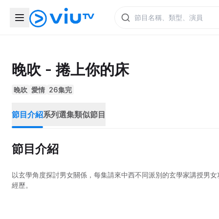
晚吹 - 捲上你的床
晚吹
愛情
26集完
節目介紹
系列選集
類似節目
節目介紹
以玄學角度探討男女關係，每集請來中西不同派別的玄學家講授男女
經歷。