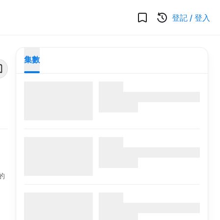
登記
/
登入
集數
的