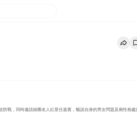
攻防戰，同時邀請娛圈名人紅星任嘉賓，暢談自身的男女問題及兩性相處