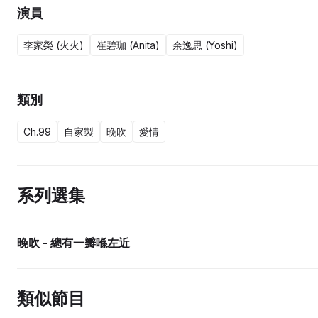
演員
李家榮 (火火)
崔碧珈 (Anita)
余逸思 (Yoshi)
類別
Ch.99
自家製
晚吹
愛情
系列選集
晚吹 - 總有一瓣喺左近
類似節目