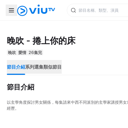
晚吹 - 捲上你的床
晚吹
愛情
26集完
節目介紹
系列選集
類似節目
節目介紹
以玄學角度探討男女關係，每集請來中西不同派別的玄學家講授男女
經歷。