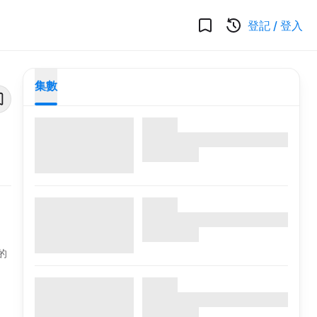
登記
/
登入
集數
的