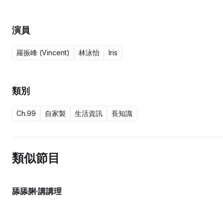
演員
羅振峰 (Vincent)
林泳怡
Iris
類別
Ch.99
自家製
生活資訊
長知識
類似節目
舔舔脷·講講理