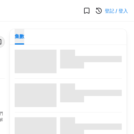
登記
/
登入
集數
們
解