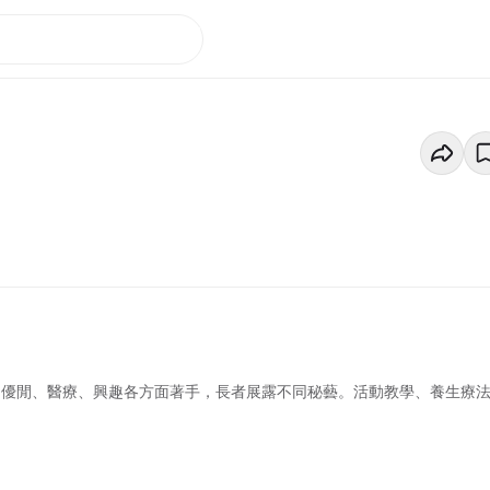
、優閒、醫療、興趣各方面著手，長者展露不同秘藝。活動教學、養生療