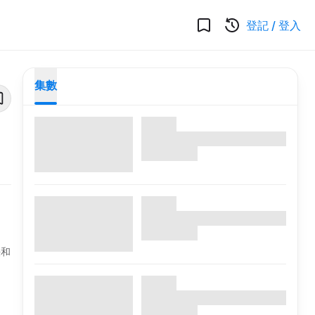
登記
/
登入
集數
法和