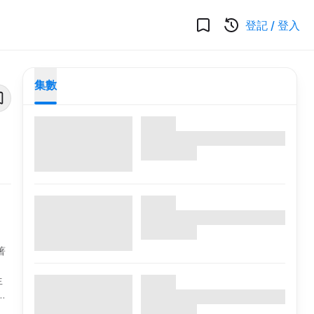
登記
/
登入
集數
著
生
觀