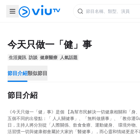
今天只做一「健」事
生活資訊
訪談
健康醫療
人氣話題
節目介紹
類似節目
節目介紹
《今天只做一「健」事》是個 【為幫市民解決一切健康相關和「身、
五個不同的出發點：「 人人關健事」、「無料做膳事」、「教你運G
日，主持人將分別從「人際關係、飲食食療、運動健身、 環境外物
活習慣一切與健康都會屬於大家的「醫健事」，而心靈和情緒更是不
眾看完《今天只做一「健」事》後，無論在任何處境和身份之下碰到