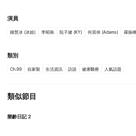
演員
鍾慧冰 (冰姐)
李昭南
阮子健 (KY)
何居倬 (Adams)
羅振峰 
類別
Ch.99
自家製
生活資訊
訪談
健康醫療
人氣話題
類似節目
樂齡日記 2