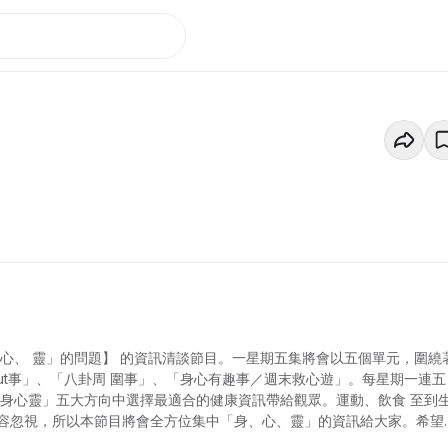
心、 靈」的問題】 的資訊清談節目。一星期五集將會以五個單元，圍繞
ut事」、「八卦周 圍事」、「身心有趣事／週末救心遊」。每星期一連五
、身心靈」五大方向中選擇最適合的健康資訊帶給觀眾。運動、飲食 至到
容忽視，所以本節目將會全方位集中「身、心、靈」的資訊給大家。希望
健康難題都可以處變不驚，解決港人的疑難和雜症。