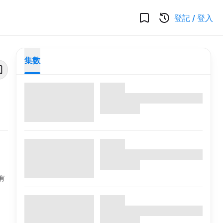
登記
/
登入
集數
有