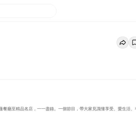
蓮餐廳至精品名店，一一盡錄。一個節目，帶大家見識懂享受、愛生活、