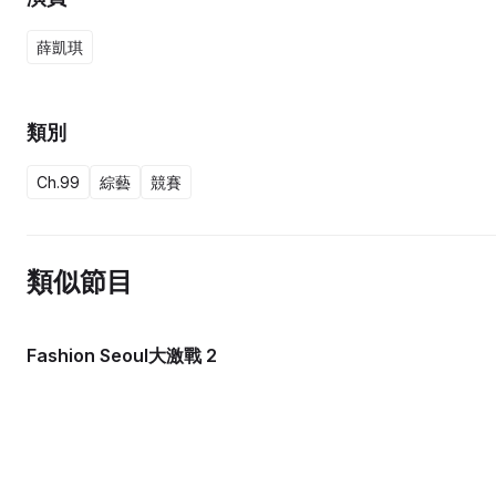
薛凱琪
類別
Ch.99
綜藝
競賽
類似節目
Fashion Seoul大激戰 2