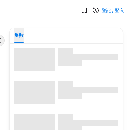
登記
/
登入
集數