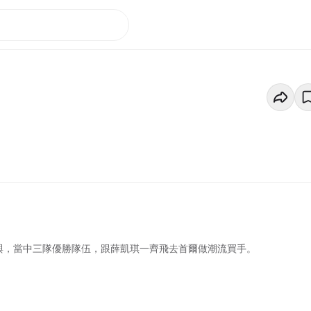
參與，當中三隊優勝隊伍，跟薛凱琪一齊飛去首爾做潮流買手。