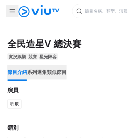
全民造星V 總決賽
實況娛樂
競賽
星光陣容
節目介紹
系列選集
類似節目
演員
強尼
類別