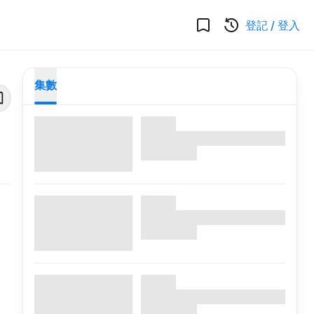
登記
/
登入
集數