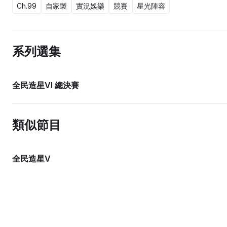
Ch.99
自家製
實況娛樂
競賽
星光陣容
系列選集
全民造星VI 總決賽
類似節目
全民造星V