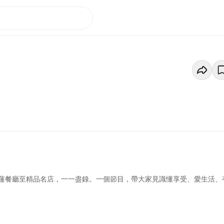
蓮餐廳至精品名店，一一盡錄。一個節目，帶大家見識懂享受、愛生活、