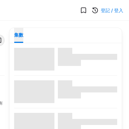
登記
/
登入
集數
有