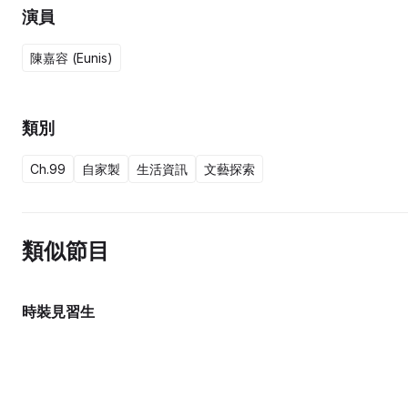
演員
陳嘉容 (Eunis)
類別
Ch.99
自家製
生活資訊
文藝探索
類似節目
時裝見習生