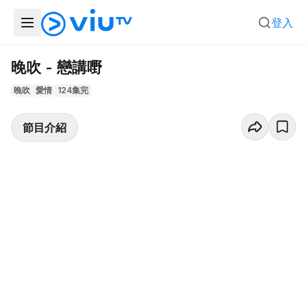
登入
晚吹 - 戀講嘢
晚吹
愛情
124集完
節目介紹