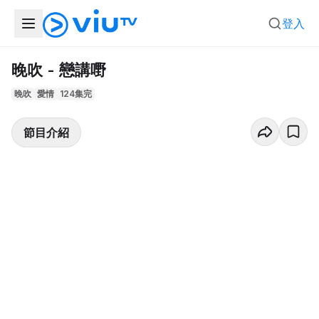
登入
晚吹 - 戀講嘢
晚吹
愛情
124集完
節目介紹