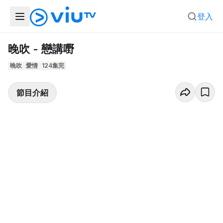
登入
晚吹 - 戀講嘢
晚吹
愛情
124集完
節目介紹