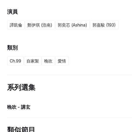
演員
譚凱倫
鄭伊琪 (浩南)
郭奕芯 (Ashina)
郭嘉駿 (193)
類別
Ch.99
自家製
晚吹
愛情
系列選集
晚吹 - 講玄
類似節目