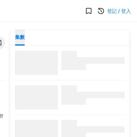
登記
/
登入
集數
、
麼