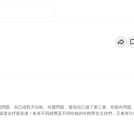
處問題、自己或對方出軌、性愛問題、發現自己做了第三者、性取向問題
一個渠道去抒發表達！各有不同經歷及不同性格的年輕男女主持們，又會有什