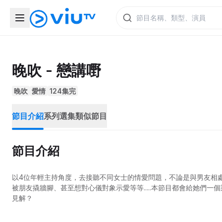
晚吹 - 戀講嘢
晚吹
愛情
124集完
節目介紹
系列選集
類似節目
節目介紹
以4位年輕主持角度，去接聽不同女士的情愛問題，不論是與男友相
被朋友撬牆腳、甚至想對心儀對象示愛等等.....本節目都會給她們
見解？