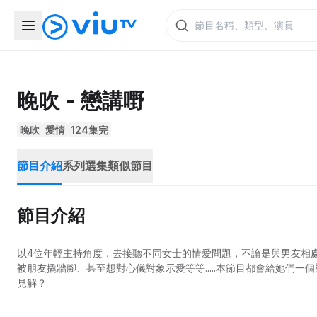
晚吹 - 戀講嘢
晚吹
愛情
124集完
節目介紹
系列選集
類似節目
節目介紹
以4位年輕主持角度，去接聽不同女士的情愛問題，不論是與男友相
被朋友撬牆腳、甚至想對心儀對象示愛等等.....本節目都會給她們
見解？