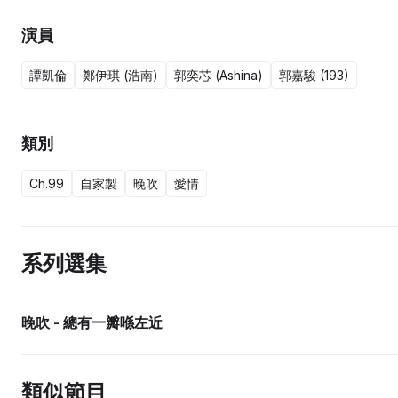
演員
譚凱倫
鄭伊琪 (浩南)
郭奕芯 (Ashina)
郭嘉駿 (193)
類別
Ch.99
自家製
晚吹
愛情
系列選集
晚吹 - 總有一瓣喺左近
類似節目