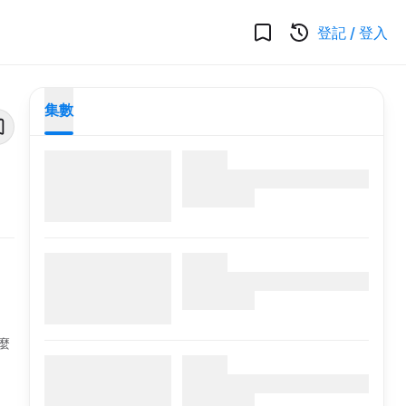
登記
/
登入
集數
、
麼