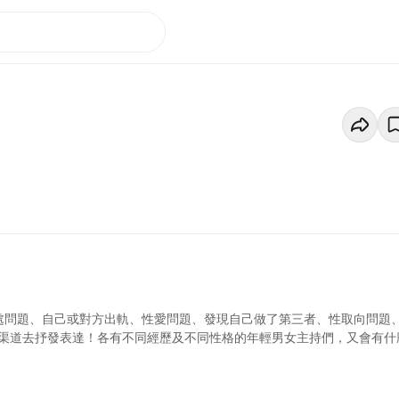
處問題、自己或對方出軌、性愛問題、發現自己做了第三者、性取向問題
一個渠道去抒發表達！各有不同經歷及不同性格的年輕男女主持們，又會有什