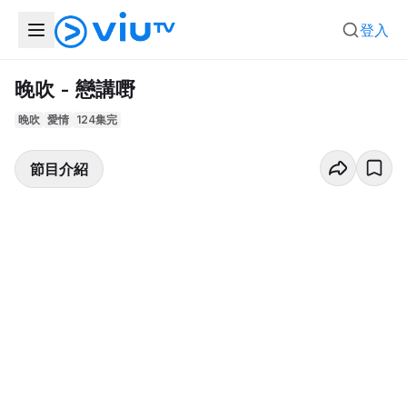
登入
晚吹 - 戀講嘢
晚吹
愛情
124集完
節目介紹