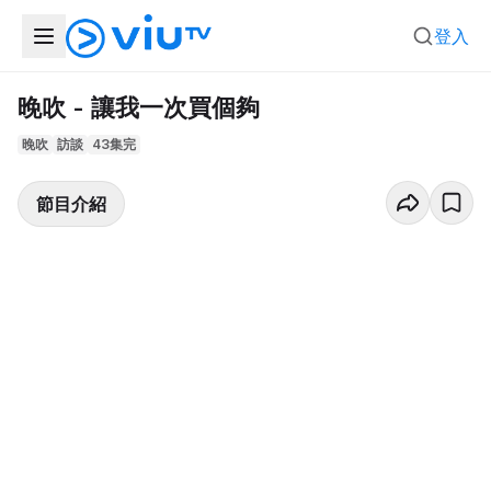
登入
晚吹 - 讓我一次買個夠
晚吹
訪談
43集完
節目介紹