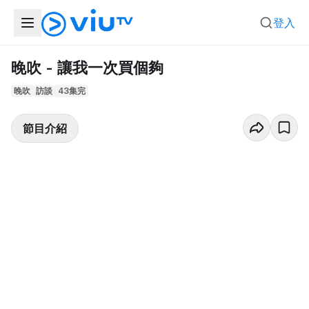
登入
晚吹 - 讓我一次買個夠
晚吹
訪談
43集完
節目介紹