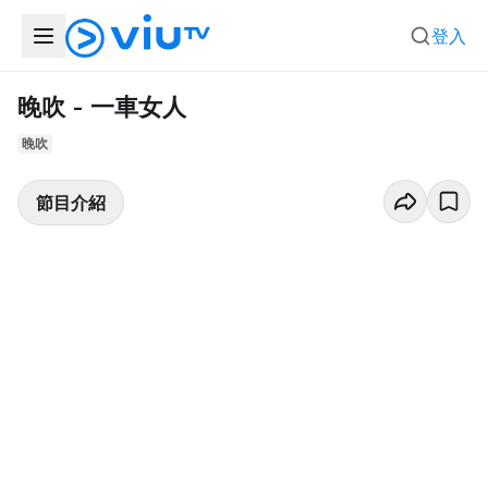
登入
晚吹 - 一車女人
晚吹
節目介紹