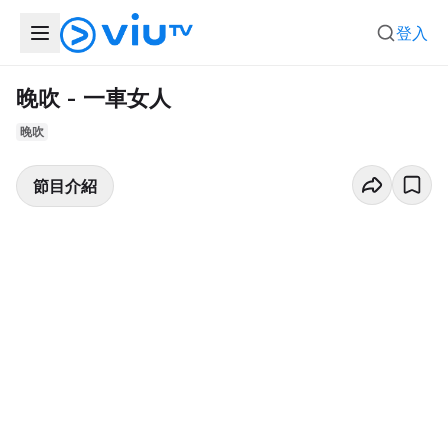
登入
晚吹 - 一車女人
晚吹
節目介紹