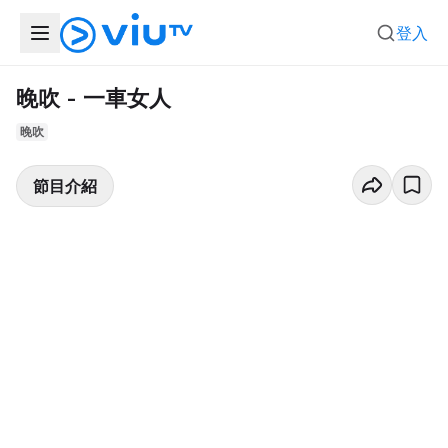
登入
晚吹 - 一車女人
晚吹
節目介紹