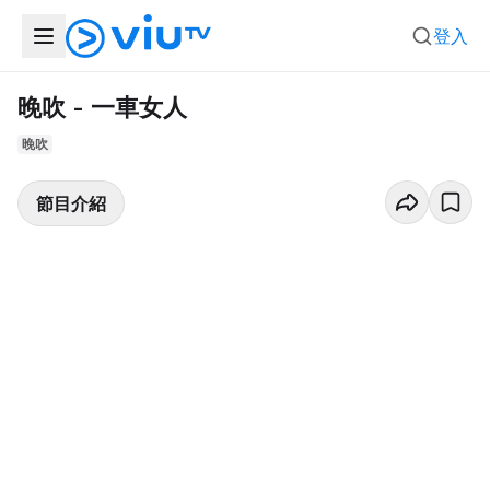
登入
晚吹 - 一車女人
晚吹
節目介紹