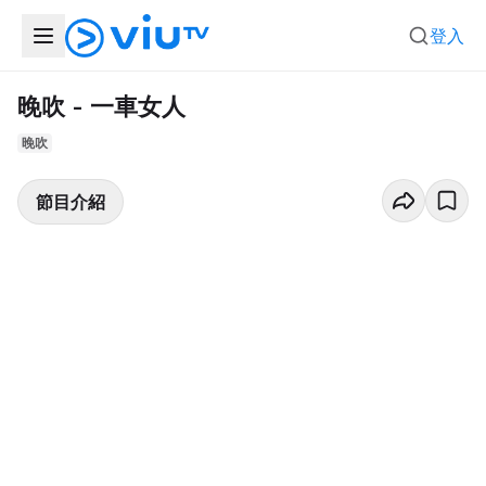
登入
晚吹 - 一車女人
晚吹
節目介紹