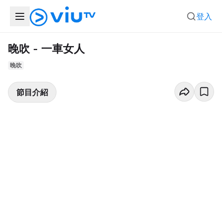
登入
晚吹 - 一車女人
晚吹
節目介紹