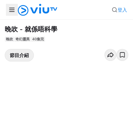
登入
晚吹 - 就係唔科學
晚吹
奇幻靈異
40集完
節目介紹