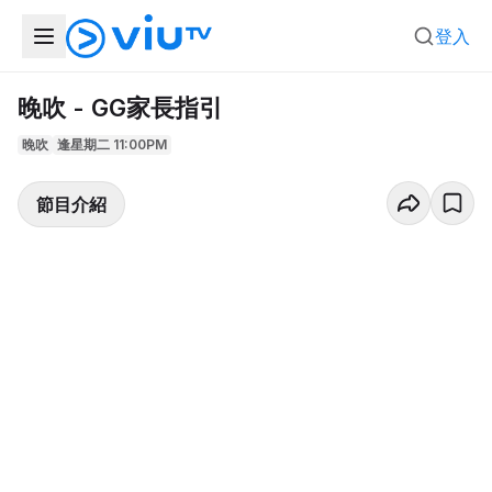
登入
晚吹 - GG家長指引
晚吹
逢星期二 11:00PM
節目介紹